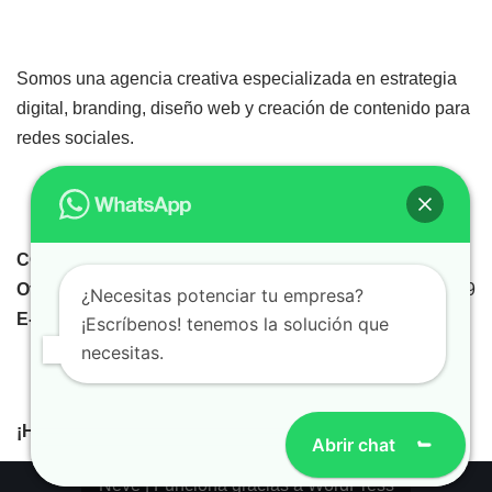
Somos una agencia creativa especializada en estrategia
digital, branding, diseño web y creación de contenido para
redes sociales.
CONTÁCTANOS
Oficina Central:
+51 503 4160
Teléfono:
+51 998 238 909
¿Necesitas potenciar tu empresa?
E-mail:
info@inkasolutions.pe inkasolutions@gmail.com
¡Escríbenos! tenemos la solución que
necesitas.
¡Hazte fan!
Abrir chat
Haz clic para aceptar cookies de
marketing y permitir este contenido
Neve
| Funciona gracias a
WordPress