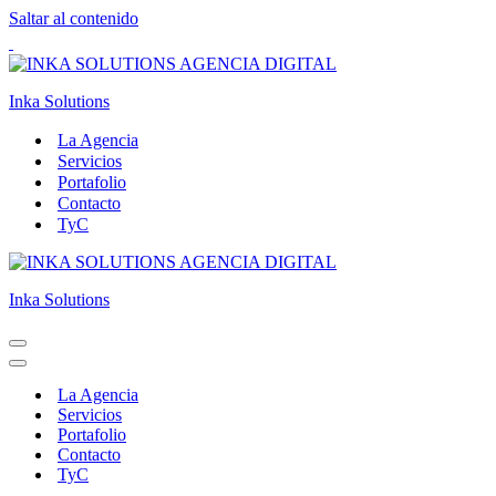
Saltar al contenido
Inka Solutions
La Agencia
Servicios
Portafolio
Contacto
TyC
Inka Solutions
Menú
de
Menú
navegación
de
La Agencia
navegación
Servicios
Portafolio
Contacto
TyC